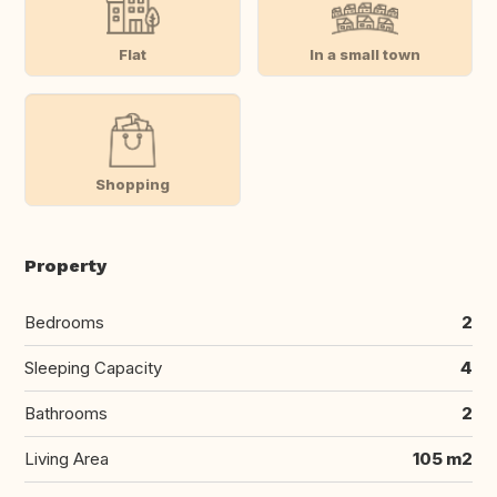
Flat
In a small town
Shopping
Property
Bedrooms
2
Sleeping Capacity
4
Bathrooms
2
Living Area
105 m2