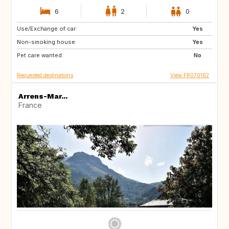
6
2
0
Use/Exchange of car:
GB
NO
Yes
Non-smoking house:
CH
Yes
Pet care wanted:
No
Requested destinations
View FR070162
Arrens-Mar...
France