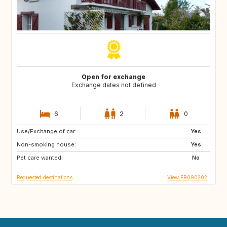
Open for exchange
Exchange dates not defined
6
2
0
Use/Exchange of car:
GB
Yes
Non-smoking house:
Yes
Pet care wanted:
No
Requested destinations
View FR090202