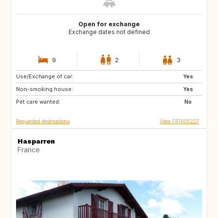
Open for exchange
Exchange dates not defined
9
2
3
Use/Exchange of car:
NO
SE
Yes
Non-smoking house:
FR
Yes
Pet care wanted:
No
Requested destinations
View FR1005227
Hasparren
France