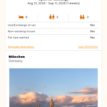
Aug 31, 2026 - Sep 11, 2026 (1 weeks)
6
2
3
Use/Exchange of car:
US
US
Yes
Non-smoking house:
AU
NL
Yes
Pet care wanted:
PT
CA
Yes
Requested destinations
View DE1001402
München
Germany