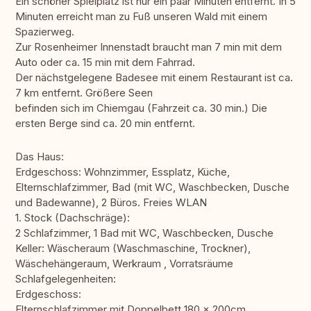
Ein schöner Spielplatz ist nur ein paar Minuten entfernt. In 5
Minuten erreicht man zu Fuß unseren Wald mit einem
Spazierweg.
Zur Rosenheimer Innenstadt braucht man 7 min mit dem
Auto oder ca. 15 min mit dem Fahrrad.
Der nächstgelegene Badesee mit einem Restaurant ist ca.
7 km entfernt. Größere Seen
befinden sich im Chiemgau (Fahrzeit ca. 30 min.) Die
ersten Berge sind ca. 20 min entfernt.
Das Haus:
Erdgeschoss: Wohnzimmer, Essplatz, Küche,
Elternschlafzimmer, Bad (mit WC, Waschbecken, Dusche
und Badewanne), 2 Büros. Freies WLAN
1. Stock (Dachschräge):
2 Schlafzimmer, 1 Bad mit WC, Waschbecken, Dusche
Keller: Wäscheraum (Waschmaschine, Trockner),
Wäschehängeraum, Werkraum , Vorratsräume
Schlafgelegenheiten:
Erdgeschoss:
Elternschlafzimmer mit Doppelbett 180 x 200cm