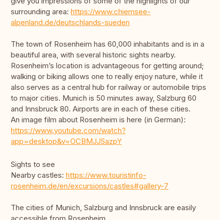
give you impressions of some of the highlights of our
surrounding area:
https://www.chiemsee-
alpenland.de/deutschlands-sueden
The town of Rosenheim has 60,000 inhabitants and is in a
beautiful area, with several historic sights nearby.
Rosenheim’s location is advantageous for getting around;
walking or biking allows one to really enjoy nature, while it
also serves as a central hub for railway or automobile trips
to major cities. Munich is 50 minutes away, Salzburg 60
and Innsbruck 80. Airports are in each of these cities.
An image film about Rosenheim is here (in German):
https://www.youtube.com/watch?
app=desktop&v=OCBMJJSazpY
Sights to see
Nearby castles:
https://www.touristinfo-
rosenheim.de/en/excursions/castles#gallery-7
The cities of Munich, Salzburg and Innsbruck are easily
accessible from Rosenheim.