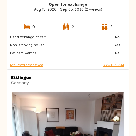
Open for exchange
Aug 15, 2026 - Sep 05, 2026 (2 weeks)
9
2
3
Use/Exchange of car:
FI
NO
No
Non-smoking house:
BE
NL
Yes
Pet care wanted:
SE
DK
No
Requested destinations
View DE51334
Ettlingen
Germany