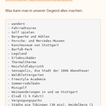
Was kann man in unserer Gegend alles machen:
- wandern

- Fahrradtouren

- Golf spielen

- Bergwerke und Höhlen

- Porsche- und Mercedes-Museen

- Kunstmuseum von Stuttgart

- Barfuß-Park

- Legoland

- Erlebnisbäder

- Thermaltherme

- Maisfeldlabyrinth

- Sensapolis, die Stadt der 1000 Abendteuer

- Waldklettergarten

- Freestyle Academie

- Sommerrodelbahn

- Minigolf

- Weinwanderungen in und um Stuttgart

- Elsaß (1 h Fahrt)

- Vergnügungsparks

- Städte wie Tübingen (30 min), Heidelberg (1 