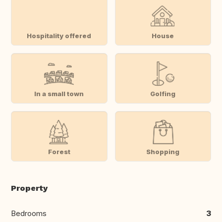
Hospitality offered
House
In a small town
Golfing
Forest
Shopping
Property
Bedrooms
3