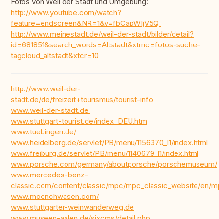
Fotos von Weil der Stadt und Umgebung:
http://www.youtube.com/watch?
feature=endscreen&NR=1&v=fbCapWIjV5Q
http://www.meinestadt.de/weil-der-stadt/bilder/detail?
id=681851&search_words=Altstadt&xtmc=fotos-suche-
tagcloud_altstadt&xtcr=10
http://www.weil-der-
stadt.de/de/freizeit+tourismus/tourist-info
www.weil-der-stadt.de
www.stuttgart-tourist.de/index_DEU.htm
www.tuebingen.de/
www.heidelberg.de/servlet/PB/menu/1156370_l1/index.html
www.freiburg.de/servlet/PB/menu/1140679_l1/index.html
www.porsche.com/germany/aboutporsche/porschemuseum/
www.mercedes-benz-
classic.com/content/classic/mpc/mpc_classic_website/e
www.moenchwasen.com/
www.stuttgarter-weinwanderweg.de
www.museen-aalen.de/sixcms/detail.php