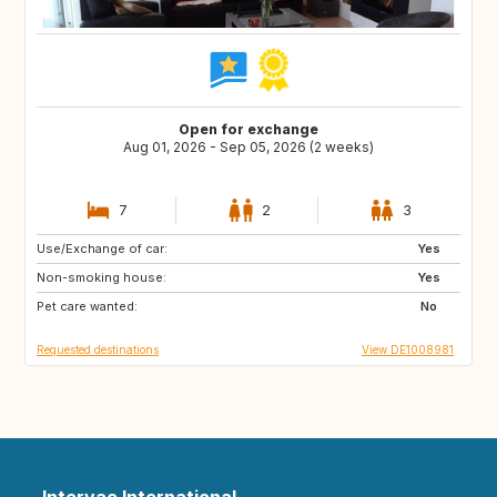
Open for exchange
Aug 01, 2026 - Sep 05, 2026 (2 weeks)
7
2
3
Use/Exchange of car:
AT
GB
Yes
Non-smoking house:
IE
ES
Yes
Pet care wanted:
PT
SE
No
Requested destinations
View DE1008981
Intervac International