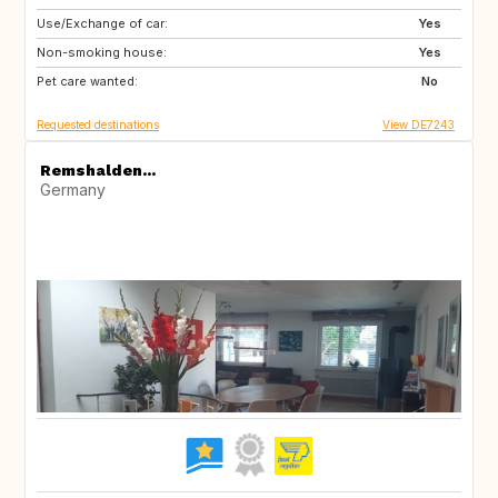
Use/Exchange of car:
DE
IE
Yes
Non-smoking house:
CZ
RO
Yes
Pet care wanted:
IL
IS
No
Requested destinations
View DE7243
Remshalden...
Germany